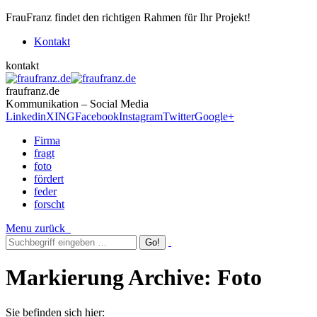
FrauFranz findet den richtigen Rahmen für Ihr Projekt!
Kontakt
kontakt
fraufranz.de
Kommunikation – Social Media
Linkedin
XING
Facebook
Instagram
Twitter
Google+
Firma
fragt
foto
fördert
feder
forscht
Menu
zurück
Markierung Archive:
Foto
Sie befinden sich hier: