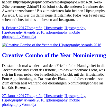
haben: http://hipstography.com/en/hipstography-awards-2016-en-
2/the-ceremony-2.html/11 Es lohnt sich, die anderen Gewinner der
Awards anzuschauen! Bis zum nächsten Jahr bei den Hipstography
Awards. Und wer bis dahin neue Hipstamatic Fotos von FrauFranz
sehen möchte, tut dies am besten auf Instagram…
8. Februar 2017
Fotografie
,
Hipstamatic
,
Hipstography
,
Hipstography Awards 2016
,
iphonography
,
mobile
photography
Von
nadja
Creative Combo of the Year Nominierung
Da stand ich mal wieder – auf dem Friedhof: die Hand gleitet in die
Jackentasche und zückt das iPhone, um das wunderbare Licht, was
sich im Baum neben der Friedhofsbank bricht, mit der Hipstamatic
Foto App einzufangen. Das war der Plan…..und dieser endete so:
Zum dritten Mal während der diesjährigen Nominierungsphase las
ich Eric Rozens…
27. Januar 2017
Fotografie
,
Hipstamatic
,
Hipstography
,
Hipstography Awards 2016
,
iphonography
,
mobile
photography
Von
nadja