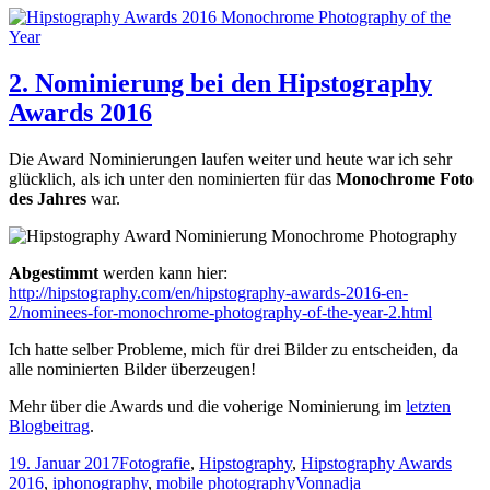
2. Nominierung bei den Hipstography
Awards 2016
Die Award Nominierungen laufen weiter und heute war ich sehr
glücklich, als ich unter den nominierten für das
Monochrome Foto
des Jahres
war.
Abgestimmt
werden kann hier:
http://hipstography.com/en/hipstography-awards-2016-en-
2/nominees-for-monochrome-photography-of-the-year-2.html
Ich hatte selber Probleme, mich für drei Bilder zu entscheiden, da
alle nominierten Bilder überzeugen!
Mehr über die Awards und die voherige Nominierung im
letzten
Blogbeitrag
.
19. Januar 2017
Fotografie
,
Hipstography
,
Hipstography Awards
2016
,
iphonography
,
mobile photography
Von
nadja