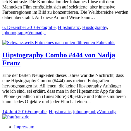
ich Kontraste. Die Kombination der Johannes Linse mit dem
Manneken Film ermöglicht sich auf selektierte, aber intensive
Farbenregionen im Bild zu konzentrieren. Die Weißbereiche werden
dabei überstrahlt. Auf diese Art und Weise kann…
6. Dezember 2016
Fotografie
,
Hipstamatic
,
Hipstography
,
iphonography
Von
nadja
Hipstography Combo #444 von Nadja
Franz
Eine der besten Neuigkeiten dieses Jahres war die Nachricht, dass
eine Hipstography Combo (#444) aus meinen Fotografien
hervorgegangen ist. All jenen, die keine Hipstography Anhänger
wie ich sind, sei erklärt, dass man in der Hipstamatic App für das
iPhone (erhältlich im iTunes Store) Objektive und Filme simulieren
kann. Jedes Objektiv und jeder Film hat einen…
14. Juni 2016
Fotografie
,
Hipstamatic
,
iphonography
Von
nadja
Impressum